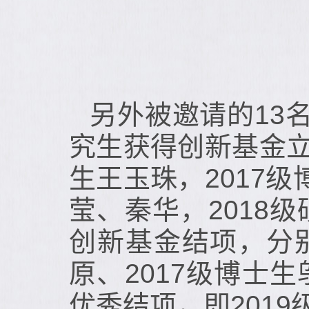
另外被邀请的
13
究生获得创新基金
生王玉珠，
2017
级
莹、秦华，
2018
级
创新基金结项，分
原、
2017
级博士生
优秀结项，即
2019